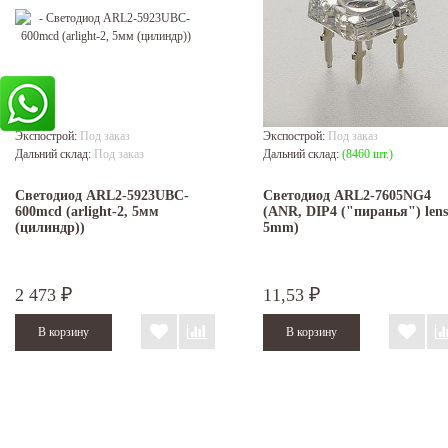
Экспострой:
Под заказ
Экспострой:
Под заказ
Дальний склад:
Под заказ
Дальний склад:
(8460 шт.)
Светодиод ARL2-5923UBC-
Светодиод ARL2-7605NG4
600mcd (arlight-2, 5мм
(ANR, DIP4 ("пиранья") lens
(цилиндр))
5mm)
2 473
11,53
₽
₽