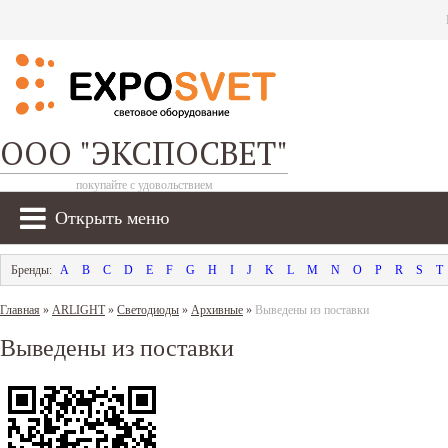
ООО "ЭКСПОСВЕТ"
покупайте с удовольствием
Открыть меню
A
B
C
D
E
F
G
H
I
J
K
L
M
N
O
P
R
S
T
Главная
»
ARLIGHT
»
Светодиоды
»
Архивные
»
Выведены из поставки
Выведены из поставки