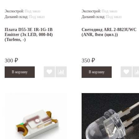
Экспострой:
Под заказ
Экспострой:
Под заказ
Дальний склад:
Под заказ
Дальний склад:
Под заказ
Плата D55-3E 1R-1G-1B
Светодиод ARL 2-8823UWC
Emitter (3x LED, 000-04)
(ANR, 8мм (цил.))
(Turlens, -)
300
350
₽
₽