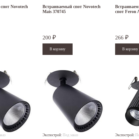
спот Novotech
Встраиваемый спот Novotech
Встраиваем
Mais 370745
спот Feron 
200
266
₽
₽
аказ
Экспострой:
Под заказ
Экспострой:
По