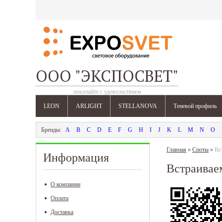
ООО "ЭКСПОСВЕТ"
покупайте с удовольствием
LEON
ARLIGHT
STELLANOVA
Теневой профиль
A
B
C
D
E
F
G
H
I
J
K
L
M
N
O
Главная
»
Споты
»
Вс
Информация
Встраивае
О компании
Оплата
Доставка