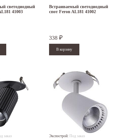
ый светодиодный
Встраиваемый светодиодный
AL181 41003
спот Feron AL181 41002
338
₽
д заказ
Экспострой:
Под заказ