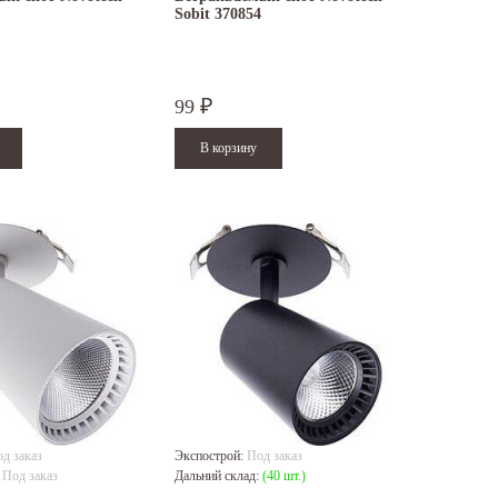
Sobit 370854
99
₽
д заказ
Экспострой:
Под заказ
:
Под заказ
Дальний склад:
(40 шт.)