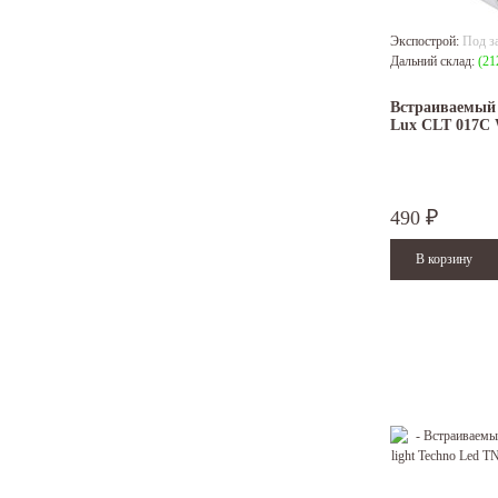
Экспострой:
Под з
Дальний склад:
(21
Встраиваемый 
Lux CLT 017C
490
₽