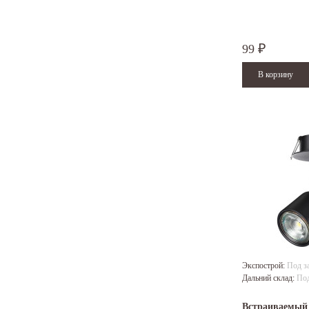
99
₽
Экспострой:
Под з
Дальний склад:
Под
Встраиваемый 