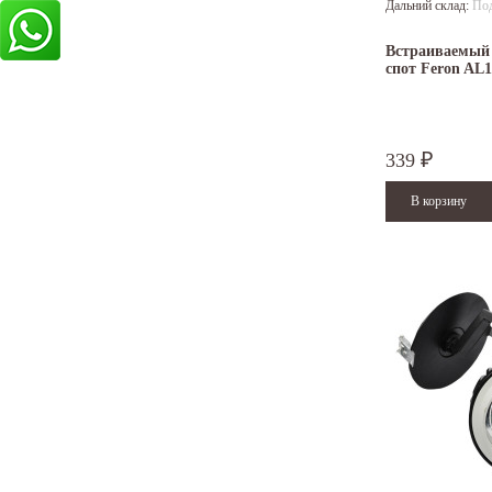
Дальний склад:
Под
Встраиваемый
спот Feron AL1
339
₽