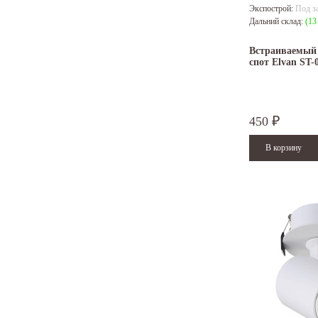
Экспострой:
Под з
Дальний склад:
(13
Встраиваемый
спот Elvan ST
450
₽