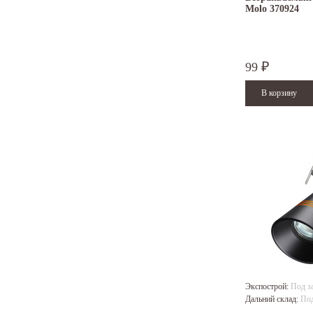
Molo 370924
99
₽
Экспострой:
Под з
Дальний склад:
Под