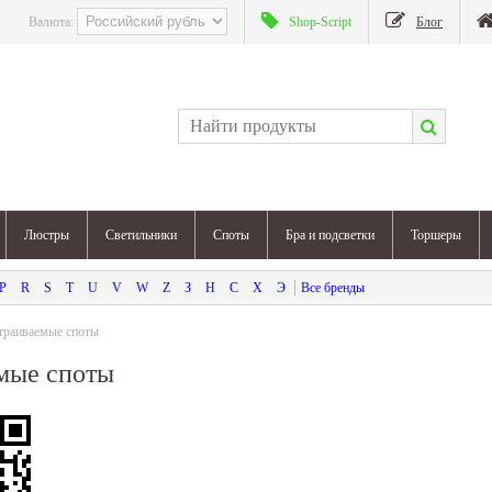
Валюта:
Shop-Script
Блог
Люстры
Светильники
Споты
Бра и подсветки
Торшеры
P
R
S
T
U
V
W
Z
З
Н
С
Х
Э
траиваемые споты
мые споты