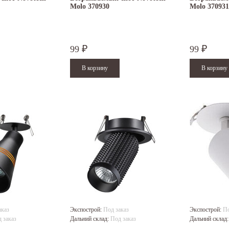
Molo 370930
Molo 370931
99
99
₽
₽
аказ
Экспострой:
Под заказ
Экспострой:
По
 заказ
Дальний склад:
Под заказ
Дальний склад