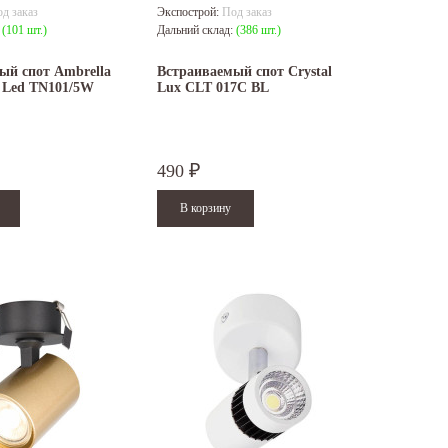
д заказ
Экспострой:
Под заказ
:
(101 шт.)
Дальний склад:
(386 шт.)
ый спот Ambrella
Встраиваемый спот Crystal
o Led TN101/5W
Lux CLT 017C BL
490
₽