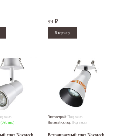
99
₽
д заказ
Экспострой:
Под заказ
:
(395 шт.)
Дальний склад:
Под заказ
ый спот Novotech
Встраиваемый спот Novotech