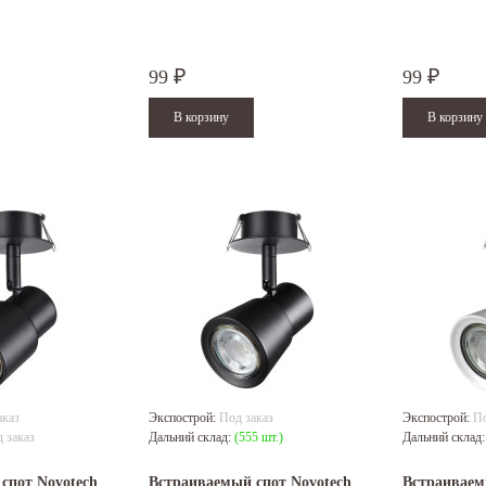
99
99
₽
₽
аказ
Экспострой:
Под заказ
Экспострой:
По
 заказ
Дальний склад:
(555 шт.)
Дальний склад
спот Novotech
Встраиваемый спот Novotech
Встраиваем