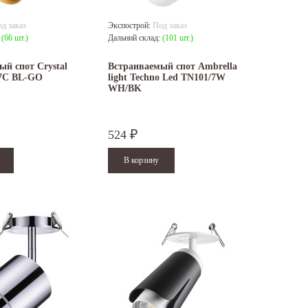
д заказ
Экспострой:
Под заказ
:
(66 шт.)
Дальний склад:
(101 шт.)
й спот Crystal
Встраиваемый спот Ambrella
17C BL-GO
light Techno Led TN101/7W
WH/BK
524
₽