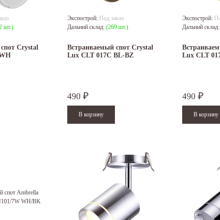
аказ
Экспострой:
Под заказ
Экспострой:
По
2 шт.)
Дальний склад:
(269 шт.)
Дальний склад
спот Crystal
Встраиваемый спот Crystal
Встраиваемы
 WH
Lux CLT 017C BL-BZ
Lux CLT 0
490
490
₽
₽