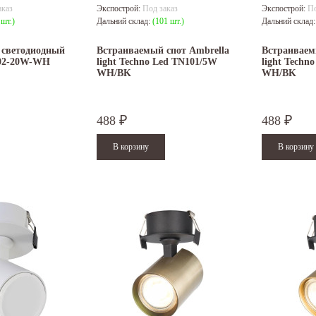
аказ
Экспострой:
Под заказ
Экспострой:
По
 шт.)
Дальний склад:
(101 шт.)
Дальний склад
 светодиодный
Встраиваемый спот Ambrella
Встраиваем
-02-20W-WH
light Techno Led TN101/5W
light Techn
WH/BK
WH/BK
488
488
₽
₽