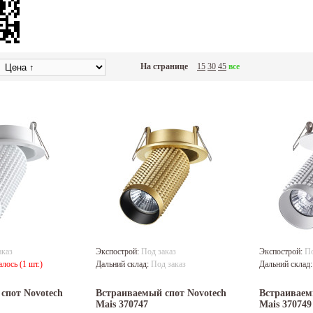
На странице
15
30
45
все
аказ
Экспострой:
Под заказ
Экспострой:
По
алось (1 шт.)
Дальний склад:
Под заказ
Дальний склад
спот Novotech
Встраиваемый спот Novotech
Встраиваем
Mais 370747
Mais 370749