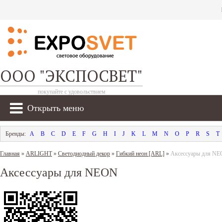
ООО "ЭКСПОСВЕТ"
покупайте с удовольствием
Открыть меню
A
B
C
D
E
F
G
H
I
J
K
L
M
N
O
P
R
S
T
Главная
»
ARLIGHT
»
Светодиодный декор
»
Гибкий неон [ARL]
»
Аксессуары для N
Аксессуары для NEON